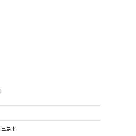
町
、三島市