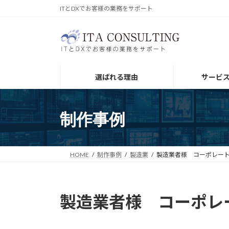
コ
ナ
ITとDXでお客様の業務をサポート
ン
ビ
テ
ゲ
ン
ー
ツ
シ
へ
ョ
選ばれる理由
サービ
ス
ン
キ
に
ッ
移
制作事例
プ
動
HOME
制作事例
製造業
製造業者様 コーポレー
製造業者様 コーポレ