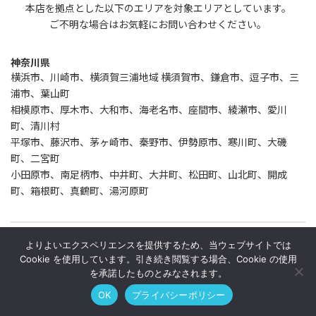
本店を拠点とした以下のエリアを対象エリアとしています。
ご不明な場合はお気軽にお問い合わせください。
神奈川県
横浜市、川崎市、横須賀三浦地域 横須賀市、鎌倉市、逗子市、三
浦市、葉山町
相模原市、厚木市、大和市、海老名市、座間市、綾瀬市、愛川
町、清川村
平塚市、藤沢市、茅ヶ崎市、秦野市、伊勢原市、寒川町、大磯
町、二宮町
小田原市、南足柄市、中井町、大井町、松田町、山北町、開成
町、箱根町、真鶴町、湯河原町
東京都
よりよいエクスペリエンスを提供するため、当ウェブサイトでは
東京23区、八王子市、立川市
Cookie を使用しています。引き続き閲覧する場合、Cookie の使用
を承諾したものとみなされます。
静岡県
OK
プライバシーポリシー
静岡市葵区、静岡市駿河区、静岡市清水区、浜松市中央区、浜松
市浜名区、沼津市、熱海市、三島市