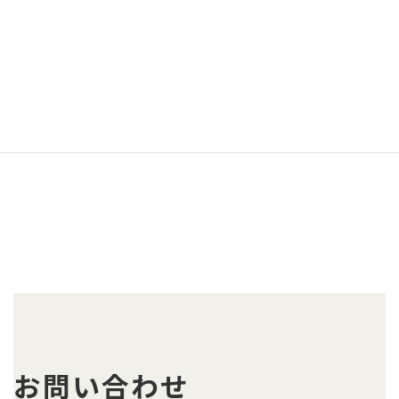
富士宮市、伊東市、島田市、富士市、磐田市、焼津市、掛川市、
藤枝市、御殿場市、下田市
湖西市、長泉町
その他の地域の方もお気軽にご相談ください。
お問い合わせ