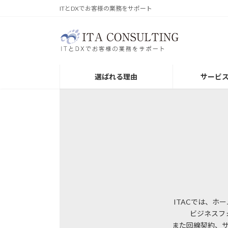
コ
ナ
ITとDXでお客様の業務をサポート
ン
ビ
テ
ゲ
ン
ー
ツ
シ
へ
ョ
選ばれる理由
サービ
ス
ン
キ
に
ッ
移
プ
動
ITACでは、
ビジネスフ
また回線契約、