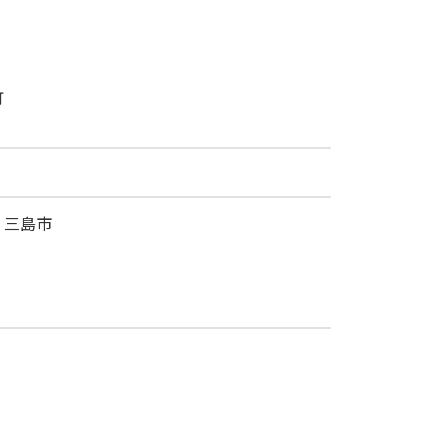
町
、三島市