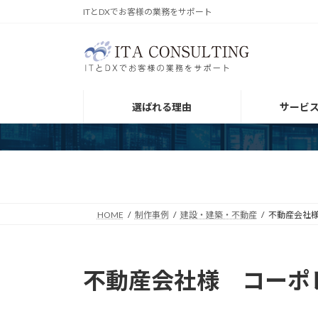
コ
ナ
ITとDXでお客様の業務をサポート
ン
ビ
テ
ゲ
ン
ー
ツ
シ
へ
ョ
選ばれる理由
サービ
ス
ン
キ
に
ッ
移
制作事例
プ
動
HOME
制作事例
建設・建築・不動産
不動産会社
不動産会社様 コーポ