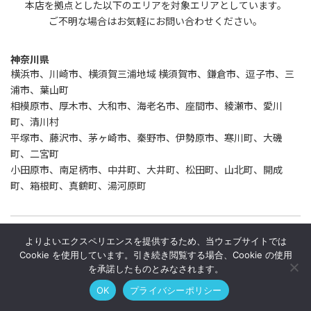
本店を拠点とした以下のエリアを対象エリアとしています。
ご不明な場合はお気軽にお問い合わせください。
神奈川県
横浜市、川崎市、横須賀三浦地域 横須賀市、鎌倉市、逗子市、三
浦市、葉山町
相模原市、厚木市、大和市、海老名市、座間市、綾瀬市、愛川
町、清川村
平塚市、藤沢市、茅ヶ崎市、秦野市、伊勢原市、寒川町、大磯
町、二宮町
小田原市、南足柄市、中井町、大井町、松田町、山北町、開成
町、箱根町、真鶴町、湯河原町
東京都
よりよいエクスペリエンスを提供するため、当ウェブサイトでは
東京23区、八王子市、立川市
Cookie を使用しています。引き続き閲覧する場合、Cookie の使用
を承諾したものとみなされます。
静岡県
静岡市葵区、静岡市駿河区、静岡市清水区、浜松市中央区、浜松
OK
プライバシーポリシー
市浜名区、沼津市、熱海市、三島市